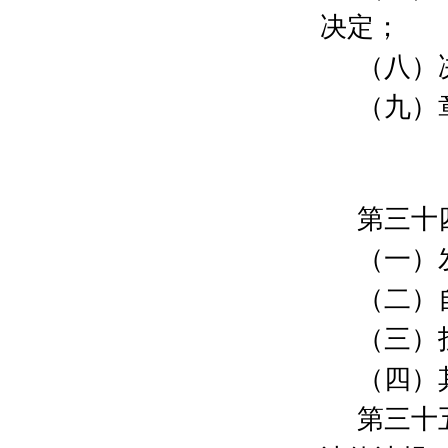
游录金
500元
决定；
张函清
500元
（八）
韩景
500元
奚卿
500元
（九）
陶毅
500元
许可
500元
王剑松
500元
王旭
500元
陈碧璐
500元
第三十
王超波
300元
（一）
曹波
5000元
上海殷广管理咨询有限公司
2000元
（二）
马凌
2000元
董伟凌
2000元
（三）
刘艳珍
200元
（四）
李霞
1000元
周}
100元
第三十
程伟刚
100元