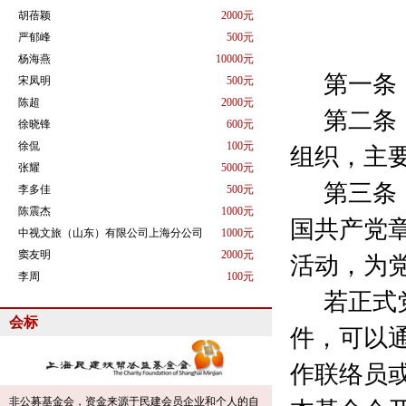
胡蓓颖
2000元
严郁峰
500元
杨海燕
10000元
宋凤明
500元
第一条
陈超
2000元
徐晓锋
600元
第二条
徐侃
100元
组织，主
张耀
5000元
李多佳
500元
第三条
陈震杰
1000元
中视文旅（山东）有限公司上海分公司
1000元
国共产党
窦友明
2000元
活动，为
李周
100元
张伟
1000元
若正式
蔡柳
1000元
会标
朱慧
1000元
件，可以
徐跃
100元
作联络员
李国萁
2000元
朱昳丽
200元
非公募基金会，资金来源于民建会员企业和个人的自