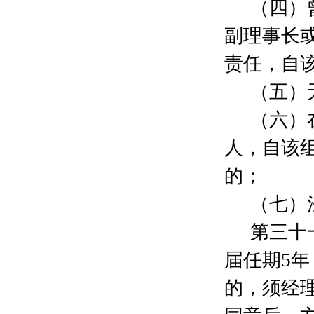
（四）
李田
10000元
黄立
1000元
副理事长
魏畅
500元
责任，自
姚慧芳
500元
查郁麟
300元
（五）
汪海韵
10000元
颜均
500元
（六）
瞿轰
100元
人，自该
岳倩芸
200元
张华
1000元
的；
李星涵
100元
陆利良
6000元
（七）
林炎
500元
第三十
金力炜
2000元
田姗
1000元
届任期
5
年
刘英
2000元
朱冯贶天
500元
的，须经
赵兴
500元