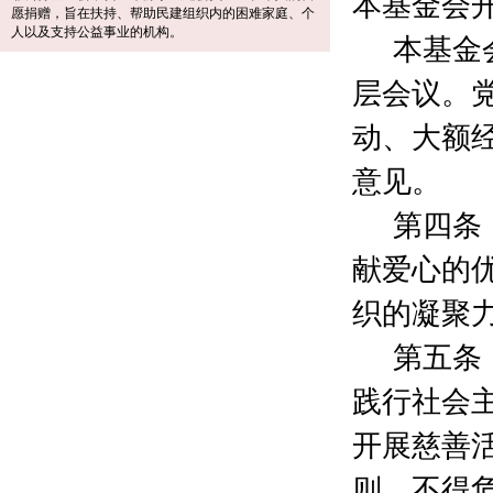
本基金会
王华方
300元
愿捐赠，旨在扶持、帮助民建组织内的困难家庭、个
人以及支持公益事业的机构。
山毅敏
300元
本基金
蔡佩民
300元
层会议。
夏志洁
200元
周燕光
500元
动、大额
上海百威正鑫科技有限公司
20000元
赵慧
500元
意见。
上海仁盈律师事务所
500元
第四条
许静
200元
周晔
1000元
献爱心的
高杰
1000元
开加（上海）文化传播有限公司
6000元
织的凝聚
顾惠君
50元
第五条
章婷
25000元
张佳辉
800元
践行社会
盛先磊
2000元
缪凯
200元
开展慈善
方志音
200元
则，不得
储常青
6000元