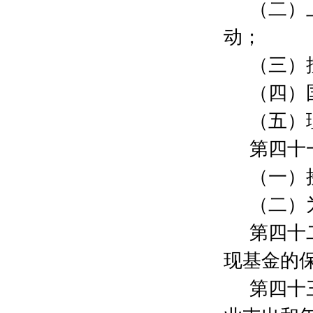
张小琴
100元
（二）
钱小薇
200元
动；
卢霄
300元
曾斯逸
500元
（三）
郑文秀
100元
孙琳
300元
（四）
姚远
300元
（五）
汤智骏
300元
钱海
300元
第四十
徐利
300元
刘爱华
300元
（一）
孔亮
100元
（二）
胡舰厷
200元
刘金永
300元
第四十
侯玥炯
300元
蔡杨帅
300元
现基金的
卞建鑫
300元
第四十
姚乐迪
300元
宋瑞霖
300元