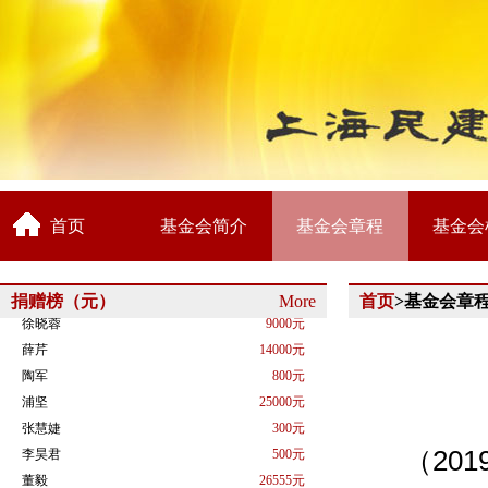
基金捐赠:
首页
基金会简介
基金会章程
基金会
徐欣炜
300元
史思远
300元
徐文都
2039元
捐赠榜（元）
More
首页
>基金会章
徐晓蓉
9000元
薛芹
14000元
陶军
800元
浦坚
25000元
张慧婕
300元
李昊君
500元
（
201
董毅
26555元