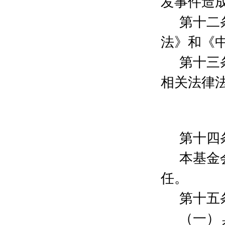
发事件造
李江涛
100元
朱建平
300元
第十二
储常青
300元
法》和《
尤晓燕
5000元
罗天盛
200元
第十三
侯义宏
800元
邢伟
12500元
相关法律
上海圆外物业集团有限公司
30000元
刘新艳
10000元
上海频珈信息科技有限公司
5000元
冯李凯
200元
第十
四
戴轶恒
2000元
威震峰
2000元
本基金
时昀
800元
高伟
800元
任。
竺旭东
100元
第十五
陈洁
2000元
楼国强
200元
（一）
陈丽丽
100元