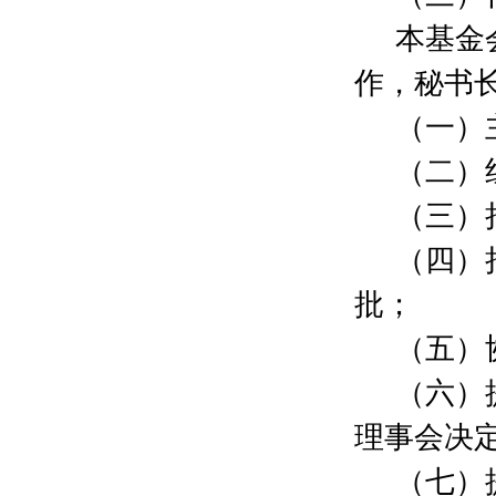
顾婷婷
500元
本基金
王菲
500元
徐翰杰
500元
作，秘书
吴仁
500元
王东伟
500元
（一）
黄琦
500元
（二）
蒋彦
500元
周丽
500元
（三）
夏天
500元
何亦之
500元
（四）
贾剑
50元
批；
万洪
1000元
王家祺
500元
（五）
罗浩
500元
王长军
500元
（六）
章飞鹏
500元
理事会决
王灿
500元
蒋琼
500元
（七）
应黛君
200元