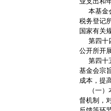
业支出和
许鑑慧
100元
邱玉莲
100元
本基金
陈孄嫣
300元
税务登记
李谷
300元
李权
300元
国家有关
张玉静
300元
徐雪辉
300元
第四十
周贇
200元
公开所开
柴佳禕
200元
吴明祺
300元
第四十
刘晨静
200元
张宁
200元
基金会宗
袁宇
200元
成本，提
杨建利
50元
凌静远
500元
（一）
朱晓华
200元
孙建东
200元
督机制，
杨之曦
50元
反馈等环
朱霞红
50元