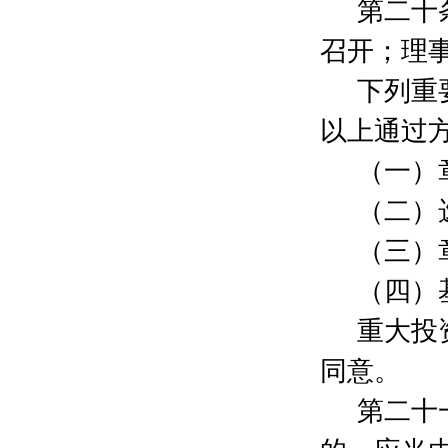
吴怀宇
300元
第二十
杨默
4000元
召开；理
上海喜鼎餐饮管理有限公司
400元
张磊
500元
下列重
吴斌
500元
黄俊华
500元
以上通过
刘雯菁
300元
（一）
曹绮
200元
范忠山
3000元
（二）
聂薇
100元
蔡国丁
5000元
（三）
吕翠峰
18000元
（四）
范峻峰
1000元
石胜姣
12000元
重大投
江凤娣
5000元
王晓鸣
10000元
同意。
詹维
200元
第二十
李思龙
100元
胡纪忠
2000元