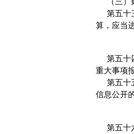
（三）
杨世铭
200元
朱剑波
50元
第五十
陈洁
200元
聂建伟
50元
算，应当
秦平
388元
王国伟
500元
林煜
200元
陈浚
200元
第五十
张娜
66元
罗声
500元
重大事项
曹峰
10元
朱凌燕
50元
第五十
车建芳
1000元
信息公开
陈汝
500元
罗勤
300元
姚国华
500元
吕鹏飞
500元
吴松华
500元
第五十
章劼
400元