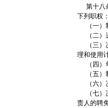
许峻
1000元
第十八
魏维健
800元
章志诚
800元
下列职权
张威
500元
（一）
肖文U
500元
孙猛
2000元
（二）
陈钢
2000元
上海鼎创汇创客空间管理有限公司
1000元
（三）
夏林漫
2000元
理和使用
刘国元
200元
卢国栋
2000元
（四）
居晓方
2000元
温志豪
2000元
（五）
何强
10000元
（六）
孙汉强
800元
沈沛慧
800元
（七）
顾文琼
500元
李瑛B
10000元
责人的聘
陈伟波
200元