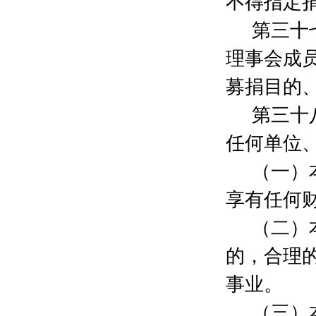
不得指定
章海虹
500元
向迪文
200元
第三十
吕津
2000元
理事会成
民建金山区委
40000元
宗云芳
2000元
募捐目的
滕继军
5000元
徐红
2000元
第三十
上海星辰星屿教育科技有限公司
20000元
任何单位
上海优来公益基金会
300000元
杨浦一支部
2750元
（一）
滕继军
2000元
江明
2000元
享有任何
江西华伍制动器股份有限公司
50000元
（二）
金港伟业(天津)国际贸易有限公司
30000元
常州市明强港机配件有限公司
20000元
的，合理
滕继军
3000元
王莉莉
10000元
事业。
陈其
30000元
（三）
滕继军
4000元