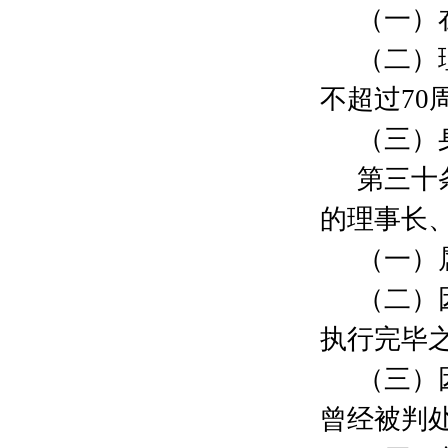
陶晓东
200000元
（一）
张海军
200元
（二）
蔡宇奇
100元
孙璐
200元
不超过
70
薛建中
200元
李毅
1000元
（三）
朱旦清
200元
第三十
陈姜伟
200元
仇佳文
200元
的理事长
丁华
500元
张建慧
100元
（一）
汪捷维
600元
（二）
顾平
100元
张伟
500元
执行完毕
刘邗
1000元
郭杰
1000元
（三）
朱柯
1000元
曾经被判
周敏
500元
梁师尧
100元