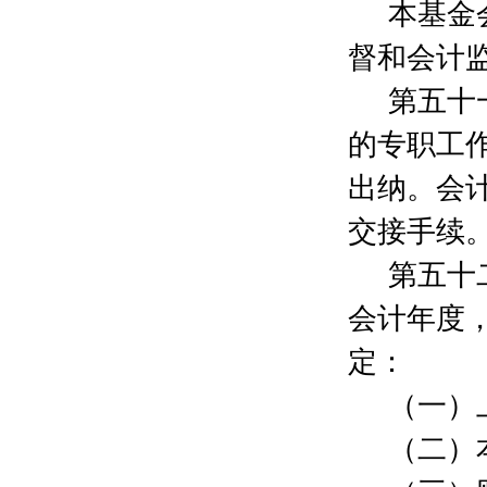
本基金
李慈弘
200元
曹丹
10元
督和会计
陆叶
50元
第五十
邵云剑
10元
杨玉娟
5000元
的专职工
陆庆
200元
张鲁
50元
出纳。会
赵鹏程
100元
交接手续
杨昭祯
10元
杨军
200元
第五十
严邦明
100元
郁
200元
会计年度
王凌洁
50元
定：
李永胜
500元
韩怡
200元
（一）
傅佳斌
500元
张彦俊
50元
（二）
彭懿
30元