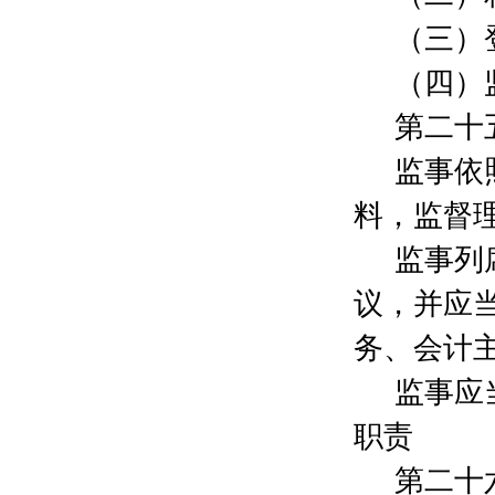
周双虎
1000元
（三）
毛新勇
2000元
杨福慧
200元
（四）
成秀华
1000元
第二十
归玉敏
500元
诸皓明
100元
监事依
仲佳骏
1000元
祝刘庆
1000元
料，监督
施跃华
1000元
监事列
王凯
200元
吴斌锋
200元
议，并应
李若溪
200元
吴月恒
500元
务、会计
上海建朗信息科技有限公司
7000元
监事应
武文杰
500元
袁勇
1000元
职责
孙佳
500元
吴迪
500元
第二十