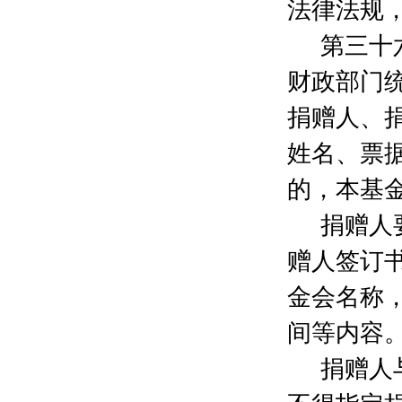
金英
300元
法律法规
朱成亮
500元
第三十
江苏恒翼智数字科技有限公司
10000元
刘海英
200元
财政部门
何晓敏
1000元
民建青浦区委
50000元
捐赠人、
赵晓历
200元
姓名、票
陆惠莺
2000元
郭海峰
200元
的，本基
刘易
500元
胡闻哲
100元
捐赠人
赵晔
200元
赠人签订
叶薇薇
100元
沈辉
500元
金会名称
霍进雄
500元
刘乐文
500元
间等内容
余靖
10000元
捐赠人
杨拯华
2000元
袁玲
2000元