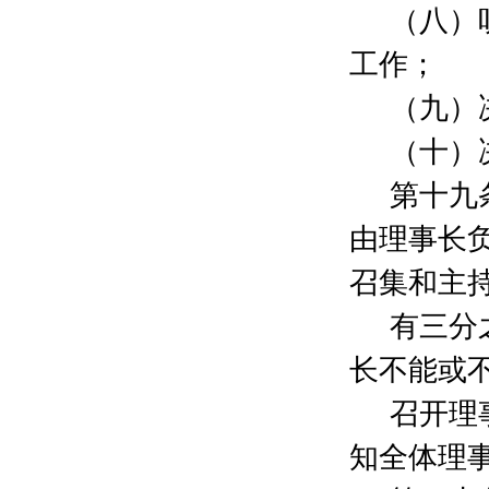
（八）
陆维丽
800元
上海腾斌文化传播有限公司
200元
工作；
金恺
2000元
沈昂千
1000元
（九）
纪祺
2000元
（十）
郭曼琦
2000元
林振
5000元
第十九
黄媛媛
300元
钱秋子
200元
由理事长
许凯
2000元
召集和主
桑维英
2000元
沈莹
3000元
有三分
朱琳
1000元
沈媛媛
500元
长不能或
黄艾弥
500元
召开理
林强
500元
上海弈拾山文化创意有限公司
5000元
知全体理
宗尧
300元