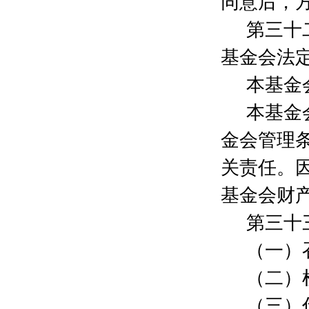
同意后，
李博
1000元
闵钰
500元
第三十
何巍
1000元
赵巍
3000元
基金会法
钱园
2000元
本基金
安克伟
500元
薛洁
1000元
本基金
高峰
500元
刘颖格
300元
金会管理
周毅诚
1000元
关责任。
朱文逸
3000元
魏峥颖
2000元
基金会财
黄远圆
800元
陈刚
500元
第三十
程永生
500元
（一）
王国锋
500元
周智敏
500元
（二）
翁劲松
500元
韩思音
100元
（三）