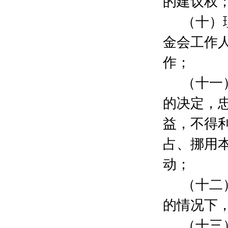
的建议权
刘晔
200元
（十）
朱莉
200元
孙小丰
100元
金会工作
周士元
200元
杜敏娴
2000元
作；
周士元
300元
（十一
王小斐
580元
曲峰
2000元
的决定，
万志强
200元
王璐
800元
益，不得
曾珍
500元
占、挪用
包奇琦
2000元
民建经济工委五支部
2000元
动；
杨莹
4000元
楚琳
2000元
（十二
郑善文
2000元
的情况下
朱岸
100元
郁琦
100元
（十三