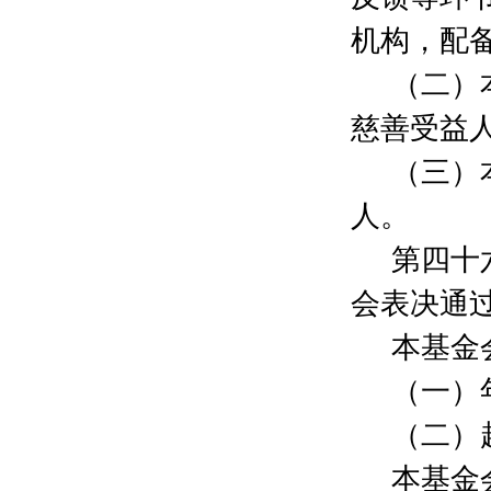
黄国忠
50元
机构，配
金幸
100元
朱飞
100元
（二）
张洁
100元
慈善受益
贾辰炀
50元
傅其昌
20元
（三）
司永忠
100元
顾茂清
50元
人。
赵雪芳
50元
第四十
沈德成
50元
屠乐珍
50元
会表决通
姚永春
200元
王伟
200元
本基金
孙敏慧
50元
（一）
周云
200元
陆晓晟
200元
（二）
李东辉
200元
沈永铭
2000元
本基金