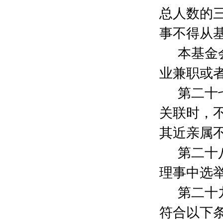
谢碧芸
200元
总人数的
冷葭
200元
何莹
200元
事不得从
资柏商贸（上海）有限公司
8675元
郑铎
200元
本基金
周寅
2000元
业兼职或
靳敏
500元
毛琳娜
2000元
第二十
许张琦
200元
朱雯婕
2000元
关联时，
翁建国
3000元
其近亲属
李明
1200元
张
200元
第二十
严会贵
200元
沈沉
200元
理事中选
陆满
2000元
第二十
徐然
100元
吴延仪
100元
符合以下
魏柏涛
200元