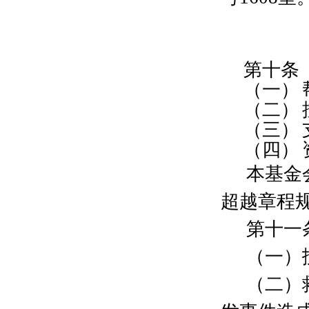
朱承虹
500元
徐昂
500元
林强
300元
曹源
300元
第
十
条
郦峥
300元
夏莹莹
500元
（一）
沈昊晟
300元
（二）
卢奕开
300元
（三）
钱斌海
300元
（四）
秦晓君
200元
仇春晟
200元
本基金
陈滨
500元
超越章程
杨海玲
300元
俞红
300元
第十一
余慧伶
2000元
秦峰
200元
（一）
尤雪琳
300元
（二）
顾红阳
300元
周冰
200元