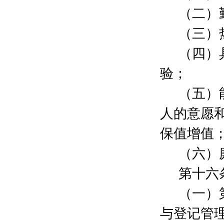
罗易娟
1000元
（二）
上海昊蕾信息技术有限公司
10000元
（三）
上海康而寿养老服务有限公司
20000元
周立川
100元
（四）
周立川
100元
陈婧翎
200元
验；
任宏
200元
（五）
董海湧
500元
民建供销委员会一支部
9300元
人的意愿
孔力
300元
祝炜
300元
保值增值
上海工商界爱国建设特种基金会
500000元
（六）
周芳
300元
周红萍
300元
第十六
周鹤莉
300元
张力
300元
（一）
吴幼波
300元
与登记管
钟宇阳
300元