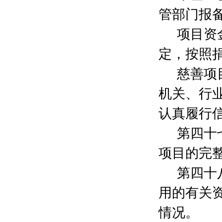
姚家鑫
200元
管部门报
李俊毅
200元
黄开举
200元
项目资
沈觉文
200元
洪晓明
200元
定，按照
庄晓炜
200元
慈善项
鲍菲菲
200元
饶猛
200元
机关、行
周鑫
200元
顾高阳
200元
认真履行
孙露沁
200元
第四十
韩水珍
200元
黄洁如
200元
项目的完
谭嘉泓
200元
闫勇
300元
第四十
史峰
200元
用的有关
金芬芳
200元
贾芸
300元
情况。
单利云
2000元