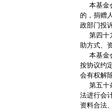
成诚
200元
本基金
毛蕴
200元
的，捐赠
陈亮
200元
郑文协
200元
政部门投
范沛霖
10元
吴张平
100元
第四十
杨保和
1600元
助方式、
张涛
1800元
闵浩
100元
本基金
沈华
200元
丁帅
200元
按协议约
顾韶红
1600元
会有权解
何辉
1600元
胡晓东
1000元
第五十
黄祎
1600元
汪君昱
500元
法进行会
邹万年
290元
资料合法
唐琦
10元
曾欢
10元