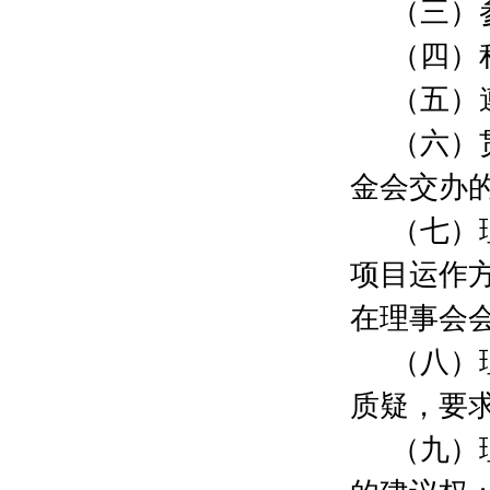
（三）
秦晨晔
800元
吕潇楠
200元
（四）
上海阑途信息技术有限公司
100000元
杨倩慧
300元
（五）
唐洁
300元
（六）
冯中华
300元
刘仲明
300元
金会交办
孙雯雯
300元
朱陈泽
300元
（七）
余文龙
300元
项目运作
唐涌
300元
钟良
300元
在理事会
刘海明
300元
王坤
300元
（八）
朱敏鸣
300元
质疑，要
施伊骊
300元
沈昱
300元
（九）
张溯
200元
李志撼
2000元