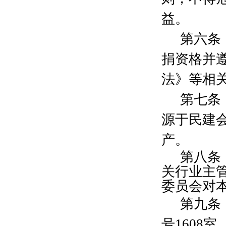
陈彤
200元
益。
顾晓辉
200元
黄轩婷
200元
第六条
朱懿俊
200元
捐资格并
丁隽
200元
喻建华
2000元
法》等相
殷志敏
300元
储常青
2000元
第七条
褚真
300元
源于民建
张成
2000元
李坤
300元
产。
李威
1000元
第八条
顾美茹
200元
陈文绮
200元
关行业主
杨晓晔
200元
委员会对
彭凤
300元
第九条
顾耀锋
300元
钟晶
3000元
号
1608
室