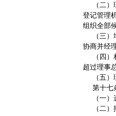
仲淑怡
200元
（二）
朱晓东
1000元
张一鸣
5000元
登记管理
虞捷
100元
组织全部
戎叶飞
300元
贺子祥
500元
（三）
石志芸
100元
蒋文婷
300元
协商并经
朱玮
500元
（四）
马凌
500元
陈鸣
2000元
超过理事
杨建平
300元
朱长征
50000元
（五）
上海堉栎建设工程有限公司
50000元
第十七
殷慧瑾
300元
梁云
500元
（一）
钱晨
300元
张韶
300元
（二）
曹永慧
300元