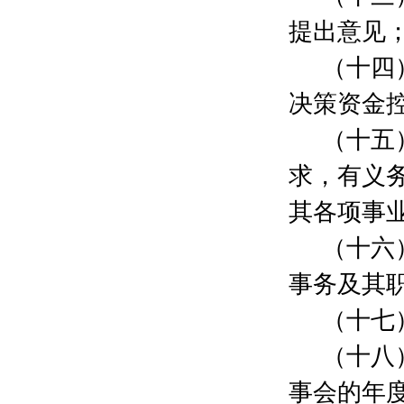
上海高鼎网络技术有限公司
600元
张华
3000元
提出意见
宗媛
400元
（十四
吴佳
200元
贺译莹
1600元
决策资金
李晓艺
500元
顾泓
500元
（十五
李晓艺
3000元
求，有义
吴剑民
200元
刘群音
800元
其各项事
高文婷
100元
吴坚平
200元
（十六
周鹏
100元
事务及其
姜婕
2000元
彭士煜
500元
（十七
李贺
800元
钮晓会
2000元
（十八
上海流丹市场营销策划有限公司
500元
事会的年
张莉萍
100元