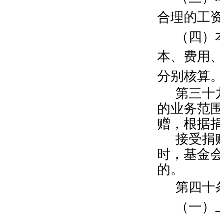
滕继军
3000元
合理的工
江海洲
10000元
傅春峰
1000元
（四）
杨骏
1000元
本、费用
欧阳元文
1000元
林以清
1000元
分别核算
陈星言
1000元
第三十
徐海雄
1000元
汤茹珺
700元
的业务范
顾自耘
500元
赠，根据
韩满贵
500元
接受捐
郭雅丽
500元
郁磊
100元
时，基金
邹春来
100元
的。
郑君扬
100元
第四十
何晓懿
300元
顾华
500元
（一）
杜渊
1000元